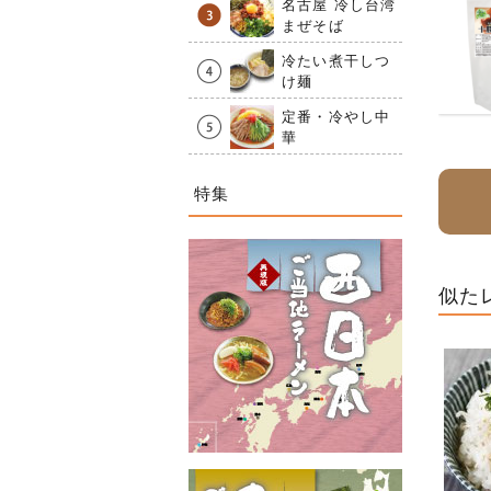
名古屋 冷し台湾
まぜそば
冷たい煮干しつ
け麺
定番・冷やし中
華
特集
似た