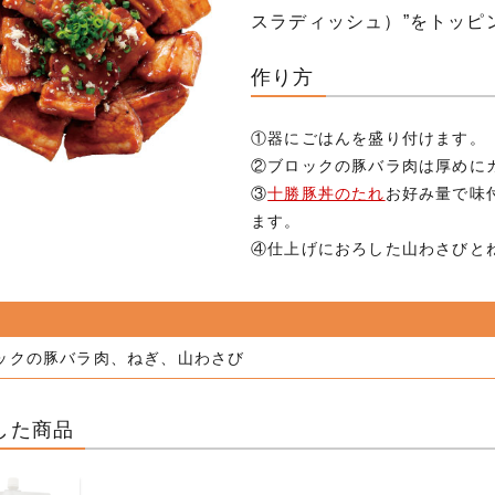
スラディッシュ）”をトッピ
作り方
①器にごはんを盛り付けます。
②ブロックの豚バラ肉は厚めに
③
十勝豚丼のたれ
お好み量で味
ます。
④仕上げにおろした山わさびと
ックの豚バラ肉、ねぎ、山わさび
した商品