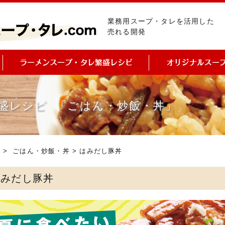
業務用スープ・タレを活用した
売れる開発
盛レシピ 「ごはん・炒飯・丼」
ピ
>
ごはん・炒飯・丼
> はみだし豚丼
はみだし豚丼