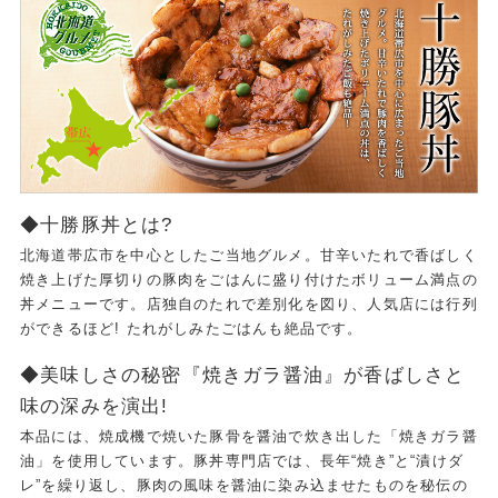
◆十勝豚丼とは?
北海道帯広市を中心としたご当地グルメ。甘辛いたれで香ばしく
焼き上げた厚切りの豚肉をごはんに盛り付けたボリューム満点の
丼メニューです。店独自のたれで差別化を図り、人気店には行列
ができるほど! たれがしみたごはんも絶品です。
◆美味しさの秘密『焼きガラ醤油』が香ばしさと
味の深みを演出!
本品には、焼成機で焼いた豚骨を醤油で炊き出した「焼きガラ醤
油」を使用しています。豚丼専門店では、長年“焼き”と“漬けダ
レ”を繰り返し、豚肉の風味を醤油に染み込ませたものを秘伝の