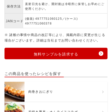
直射日光を避け、開封後は冷暗所に保管しお早めにご
保存方法
使用ください。
(個装) 4977751060125／(ケース)
JANコード
4977751060378
※ 諸般の事情や商品の改訂等により、掲載内容に変更が生じる
場合がございます。詳細は当社までお問い合わせください。
無料サンプルを請求する
この商品を使ったレシピを探す
肉巻きおにぎり
炭焼き豚丼～オムライスコラボ