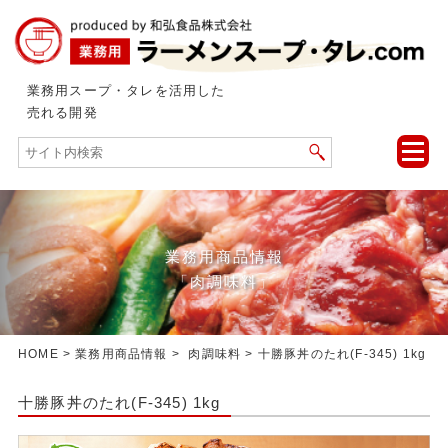
業務用スープ・タレを活用した
売れる開発
toggle
naviga
業務用商品情報
「肉調味料」
HOME
>
業務用商品情報
>
肉調味料
> 十勝豚丼のたれ(F-345) 1kg
十勝豚丼のたれ(F-345) 1kg