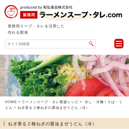
業務用スープ・タレを活用した
売れる開発
toggle
naviga
ラーメンスープ・タレ繁盛レシピ
「冷し・冷麺」
HOME
>
ラーメンスープ・タレ繁盛レシピ
>
冷し・冷麺
/
そば・う
どん
> ねぎ香る２種ねぎの醤油まぜうどん（冷）
ねぎ香る２種ねぎの醤油まぜうどん（冷）