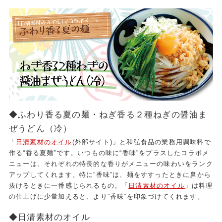
◆ふわり香る夏の麺・ねぎ香る２種ねぎの醤油ま
ぜうどん（冷）
「
日清素材のオイル
(外部サイト)」と和弘食品の業務用調味料で
作る“香る夏麺”です。いつもの味に“香味”をプラスしたコラボメ
ニューは、それぞれの特長的な香りがメニューの味わいをランク
アップしてくれます。特に”香味”は、麺をすすったときに鼻から
抜けるときに一番感じられるもの。「
日清素材のオイル
」は料理
の仕上げに少量加えると、より”香味”を印象づけてくれます。
◆日清素材のオイル