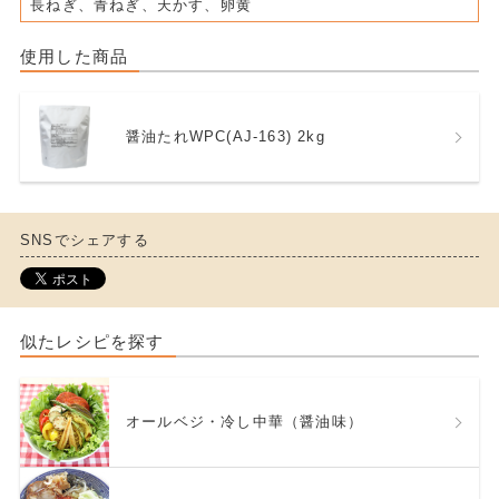
長ねぎ、青ねぎ、天かす、卵黄
使用した商品
醤油たれWPC(AJ-163) 2kg
SNSでシェアする
似たレシピを探す
オールベジ・冷し中華（醤油味）