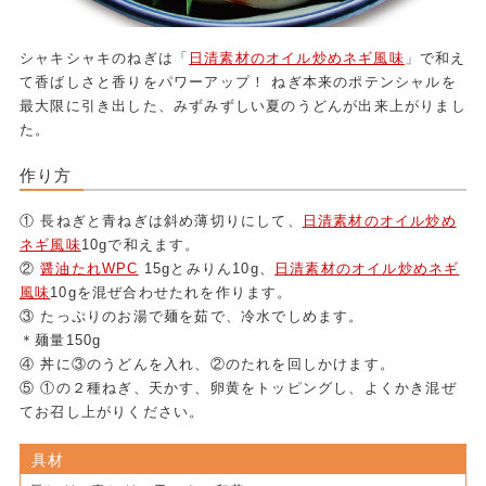
シャキシャキのねぎは「
日清素材のオイル炒めネギ風味
」で和え
て香ばしさと香りをパワーアップ！ ねぎ本来のポテンシャルを
最大限に引き出した、みずみずしい夏のうどんが出来上がりまし
た。
作り方
① 長ねぎと青ねぎは斜め薄切りにして、
日清素材のオイル炒め
ネギ風味
10gで和えます。
②
醤油たれWPC
15gとみりん10g、
日清素材のオイル炒めネギ
風味
10gを混ぜ合わせたれを作ります。
③ たっぷりのお湯で麺を茹で、冷水でしめます。
＊麺量150g
④ 丼に③のうどんを入れ、②のたれを回しかけます。
⑤ ①の２種ねぎ、天かす、卵黄をトッピングし、よくかき混ぜ
てお召し上がりください。
具材