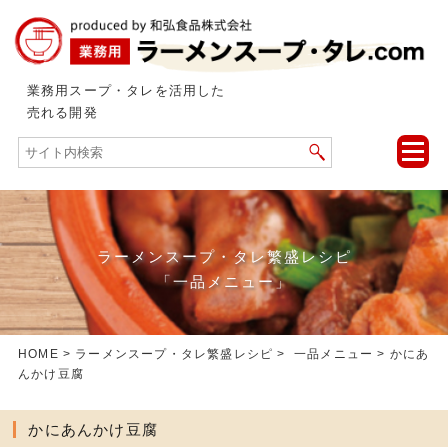
業務用スープ・タレを活用した
売れる開発
toggle
naviga
ラーメンスープ・タレ繁盛レシピ
「一品メニュー」
HOME
>
ラーメンスープ・タレ繁盛レシピ
>
一品メニュー
> かにあ
んかけ豆腐
かにあんかけ豆腐