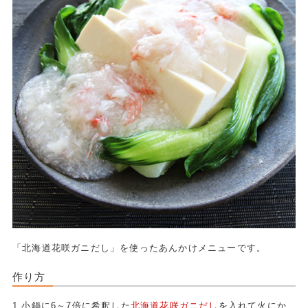
「北海道花咲ガニだし」を使ったあんかけメニューです。
作り方
1.小鍋に6～7倍に希釈した
北海道花咲ガニだし
を入れて火にか