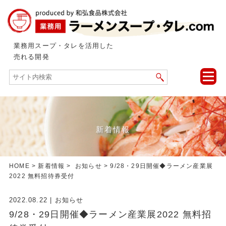
業務用スープ・タレを活用した
売れる開発
toggle
naviga
新着情報
HOME
>
新着情報
>
お知らせ
> 9/28・29日開催◆ラーメン産業展
2022 無料招待券受付
2022.08.22
|
お知らせ
9/28・29日開催◆ラーメン産業展2022 無料招