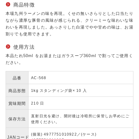
商品特徴
本場九州ラーメンの味を再現。くせの無いさらりとした口当たり
ながら濃厚な豚骨の風味が感じられる、クリーミーな味わいな味
わいを再現しました。あっさりした白湯でやや甘めの味は、お湯
割りでも使用できます。
使用方法
本品たれ50ml をお湯またはガラスープ360ml で割ってご使用く
ださい。
品番
AC-568
商品形態
1kg スタンディング袋× 10 入
賞味期間
210 日
直射日光を避け、開封後は冷暗所に保管しお早めにご
保存方法
使用ください。
(個装) 4977751010922／(ケース)
JANコード