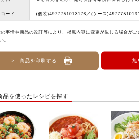
Nコード
(個装)4977751013176／(ケース)4977751013
般の事情や商品の改訂等により、掲載内容に変更が生じる場合がご
い。
無
> 商品を印刷する
商品を使ったレシピを探す