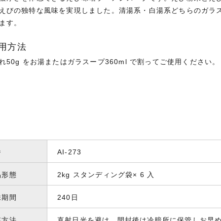
えびの独特な風味を実現しました。清湯系・白湯系どちらのガラ
ます。
用方法
れ50g をお湯またはガラスープ360ml で割ってご使用ください。
番
AI-273
品形態
2kg スタンディング袋× 6 入
味期間
240日
存方法
直射日光を避け、開封後は冷暗所に保管しお早