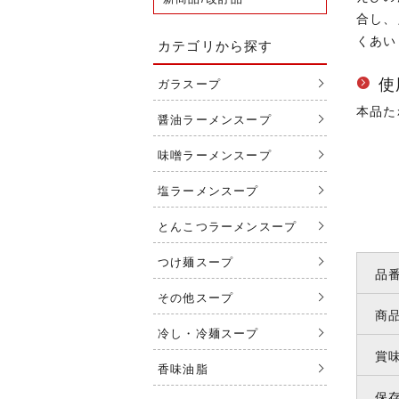
合し、
くあい
カテゴリから探す
使
ガラスープ
本品た
醤油ラーメンスープ
味噌ラーメンスープ
塩ラーメンスープ
とんこつラーメンスープ
つけ麺スープ
品
その他スープ
商
冷し・冷麺スープ
賞
香味油脂
保