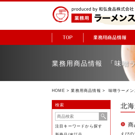
業務用商品情報 「味噌
HOME
>
業務用商品情報
>
味噌ラーメン
北海
検索
商
注目キーワードから探す
えびの
新商品/改訂品