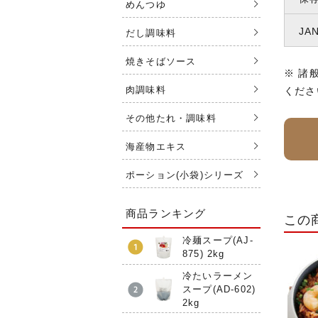
めんつゆ
JA
だし調味料
焼きそばソース
※ 諸
肉調味料
くださ
その他たれ・調味料
海産物エキス
ポーション(小袋)シリーズ
商品ランキング
この
冷麺スープ(AJ-
875) 2kg
冷たいラーメン
スープ(AD-602)
2kg