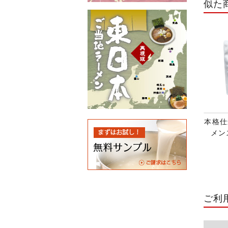
似た
本格仕
メンス
ご利