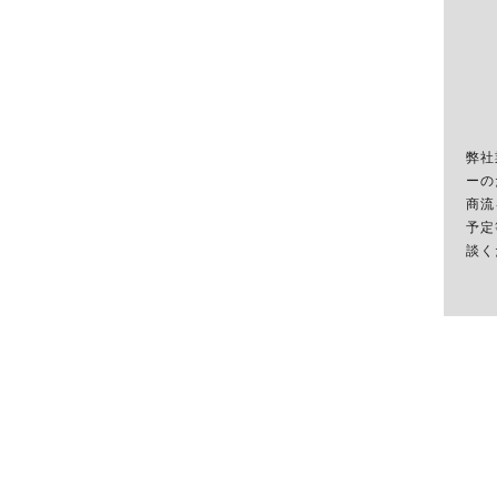
弊社
ーの
商流
予定
談く