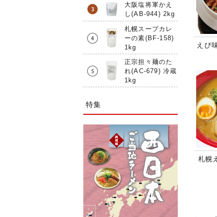
大阪塩将軍かえ
し(AB-944) 2kg
札幌スープカレ
ーの素(BF-158)
えび
1kg
正宗担々麺のた
れ(AC-679) 冷蔵
1kg
特集
札幌