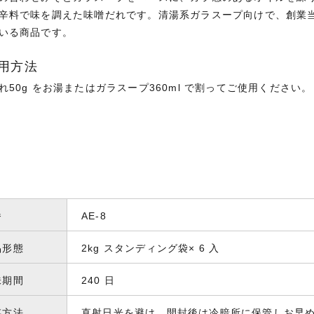
辛料で味を調えた味噌だれです。清湯系ガラスープ向けで、創業
いる商品です。
用方法
れ50g をお湯またはガラスープ360ml で割ってご使用ください。
番
AE-8
品形態
2kg スタンディング袋× 6 入
味期間
240 日
存方法
直射日光を避け、開封後は冷暗所に保管しお早