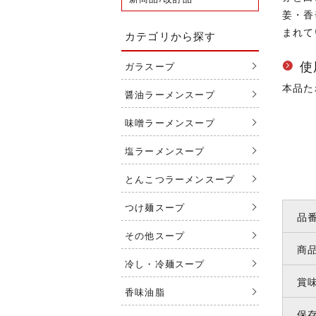
姜・香
まれて
カテゴリから探す
使
ガラスープ
本品た
醤油ラーメンスープ
味噌ラーメンスープ
塩ラーメンスープ
とんこつラーメンスープ
つけ麺スープ
品
その他スープ
商
冷し・冷麺スープ
賞
香味油脂
保