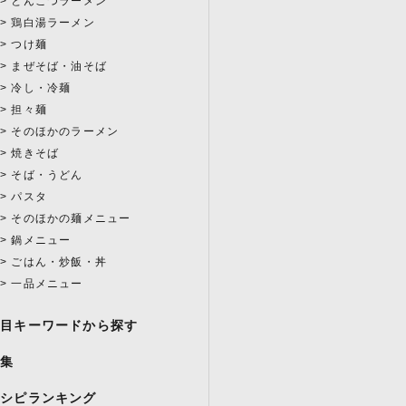
とんこつラーメン
鶏白湯ラーメン
つけ麺
まぜそば・油そば
冷し・冷麺
担々麺
そのほかのラーメン
焼きそば
そば・うどん
パスタ
そのほかの麺メニュー
鍋メニュー
ごはん・炒飯・丼
一品メニュー
注目キーワードから探す
特集
レシピランキング