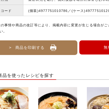
Nコード
(個装)4977751010786／(ケース)4977751012
般の事情や商品の改訂等により、掲載内容に変更が生じる場合がご
い。
無
> 商品を印刷する
商品を使ったレシピを探す