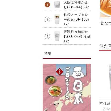
大阪塩将軍かえ
し(AB-944) 2kg
札幌スープカレ
ーの素(BF-158)
昔な
1kg
正宗担々麺のた
れ(AC-679) 冷蔵
1kg
似た
特集
本仕込
メンス