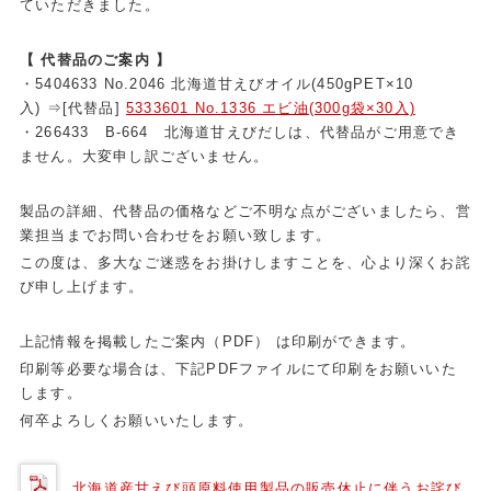
ていただきました。
【 代替品のご案内 】
・5404633 No.2046 北海道甘えびオイル(450gPET×10
入) ⇒[代替品]
5333601 No.1336 エビ油(300g袋×30入)
・266433 B-664 北海道甘えびだしは、代替品がご用意でき
ません。大変申し訳ございません。
製品の詳細、代替品の価格などご不明な点がございましたら、営
業担当までお問い合わせをお願い致します。
この度は、多大なご迷惑をお掛けしますことを、心より深くお詫
び申し上げます。
上記情報を掲載したご案内（PDF） は印刷ができます。
印刷等必要な場合は、下記PDFファイルにて印刷をお願いいた
します。
何卒よろしくお願いいたします。
北海道産甘えび頭原料使用製品の販売休止に伴うお詫び