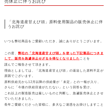
売休止に伴うお詫び
「北海道産甘えび頭」原料使用製品の販売休止に伴
うお詫び
いつも弊社商品をご愛顧いただき、誠にありがとうございます。
この度、
弊社の「北海道産甘えび頭」を使った下記製品につきま
して、販売を急遽休止せざるを得なくなりました
ことを
謹んでご報告させて頂きます。
理由としましては、「北海道産甘えび頭」の逼迫した原料不足が
原因でございます。
原料供給元から12月以降の供給量が「未定」との一報が入り、
さらに「今後の供給目途がたたない」という回答を受け、
これ以上の製造販売は厳しいものと判断し、急遽販売休止とさせ
ていただきました。
長年ご愛顧くださった皆様に、多大なご迷惑をお掛けしますこと