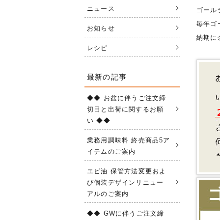
ニュース
ゴール
毎年ゴ
お知らせ
納期に
レシピ
最新の記事
◆◆ お盆に伴うご注文締
切日と出荷に関するお願
い ◆◆
業務用調味料 終売商品5ア
イテムのご案内
エビ油 保管方法変更およ
び個装デザインリニュー
アルのご案内
◆◆ GWに伴うご注文締