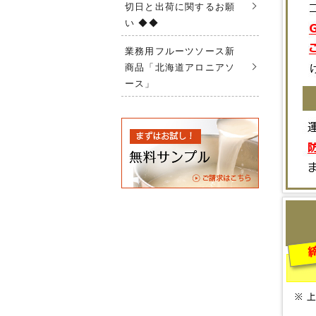
切日と出荷に関するお願
い ◆◆
業務用フルーツソース新
商品「北海道アロニアソ
ース」