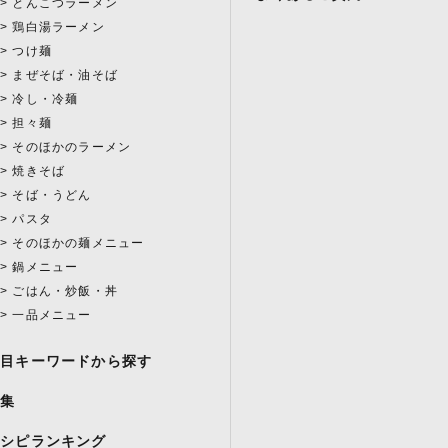
とんこつラーメン
鶏白湯ラーメン
つけ麺
まぜそば・油そば
冷し・冷麺
担々麺
そのほかのラーメン
焼きそば
そば・うどん
パスタ
そのほかの麺メニュー
鍋メニュー
ごはん・炒飯・丼
一品メニュー
注目キーワードから探す
特集
レシピランキング