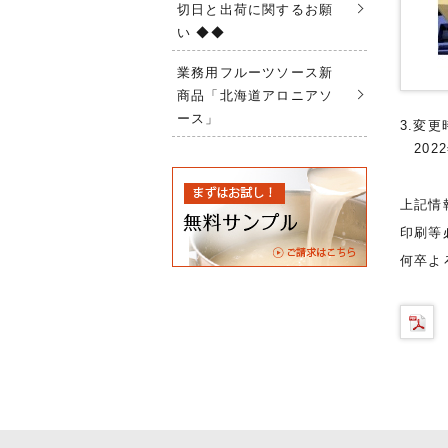
切日と出荷に関するお願
い ◆◆
業務用フルーツソース新
商品「北海道アロニアソ
ース」
3.変更
202
上記情
印刷等
何卒よ