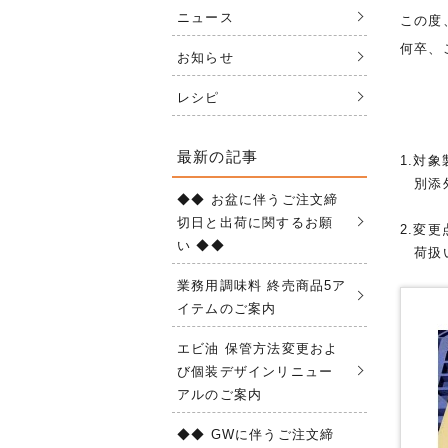
ニュース
この度
何卒、
お知らせ
レシピ
最新の記事
1.対象
別添外
◆◆ お盆に伴うご注文締
切日と出荷に関するお願
2.変更
い ◆◆
荷扱い
業務用調味料 終売商品5ア
イテムのご案内
エビ油 保管方法変更およ
び個装デザインリニュー
アルのご案内
◆◆ GWに伴うご注文締