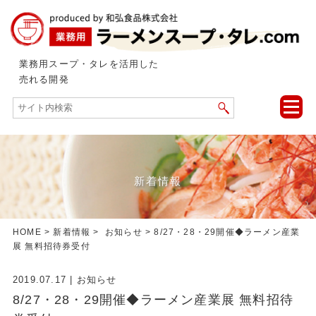
業務用スープ・タレを活用した
売れる開発
toggle
naviga
新着情報
HOME
>
新着情報
>
お知らせ
> 8/27・28・29開催◆ラーメン産業
展 無料招待券受付
2019.07.17
|
お知らせ
8/27・28・29開催◆ラーメン産業展 無料招待