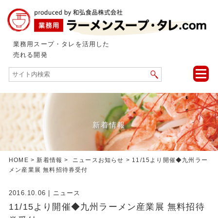
業務用スープ・タレを活用した
売れる開発
toggle
naviga
新着情報
HOME
>
新着情報
>
ニュース
お知らせ
> 11/15より開催◆九州ラー
メン産業展 無料招待券受付
2016.10.06
|
ニュース
11/15より開催◆九州ラーメン産業展 無料招待