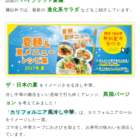
ハイブリッド夏麺
話題の
、
進化系サラダ
麺以外では、最新の
などをご紹介しています。
ザ・日本の夏
をイメージさせる冷し中華。
異国バージ
冷し中華の概念をいい意味で打ち砕くアレンジ、
ョン
を考えてみました！
カリフォルニア風冷し中華
『
』は、カリフォルニアロール
をイメージした一皿。
ゴマ冷し中華スープにわさびを加えて、お寿司の味わいを演出し
ています。