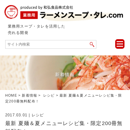
業務用スープ・タレを活用した
売れる開発
toggle
naviga
新着情報
HOME
>
新着情報
>
レシピ
> 最新 夏麺＆夏メニューレシピ集・限
定200冊無料配布！
2017.03.01
|
レシピ
最新 夏麺＆夏メニューレシピ集・限定200冊無