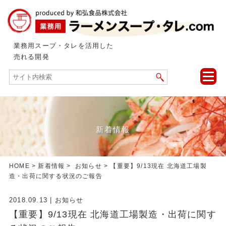
業務用スープ・タレを活用した
売れる開発
toggle
naviga
新着情報
HOME
>
新着情報
>
お知らせ
> 【重要】9/13現在 北海道工場製
造・出荷に関する状況のご報告
2018.09.13
|
お知らせ
【重要】9/13現在 北海道工場製造・出荷に関す