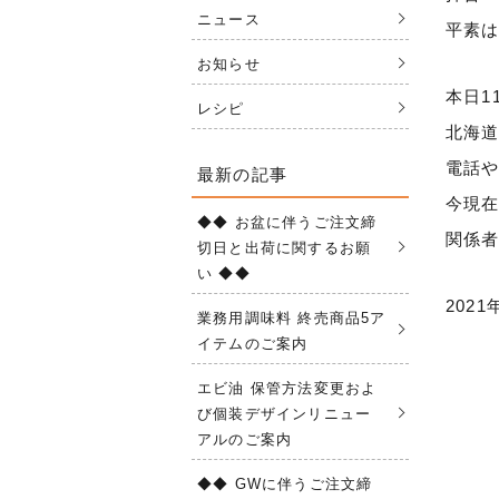
ニュース
平素
お知らせ
本日1
レシピ
北海
電話や
最新の記事
今現
◆◆ お盆に伴うご注文締
関係
切日と出荷に関するお願
い ◆◆
2021
業務用調味料 終売商品5ア
イテムのご案内
エビ油 保管方法変更およ
び個装デザインリニュー
アルのご案内
◆◆ GWに伴うご注文締