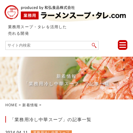
業務用スープ・タレを活用した
売れる開発
toggle
naviga
新着情報
「業務用冷し中華スープ」の記事一覧
HOME
>
新着情報
>
「業務用冷し中華スープ」の記事一覧
2024.04.11
業務用冷し中華スープ