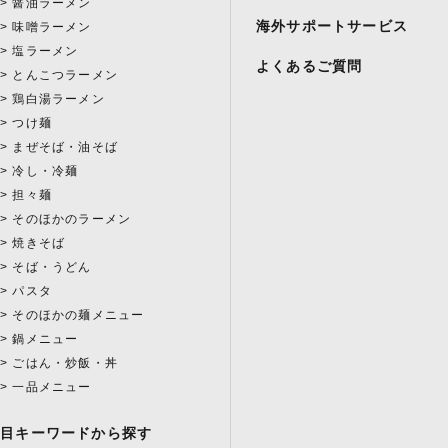
醤油ラーメン
海外サポートサービス
味噌ラーメン
塩ラーメン
よくあるご質問
とんこつラーメン
鶏白湯ラーメン
つけ麺
まぜそば・油そば
冷し・冷麺
担々麺
そのほかのラーメン
焼きそば
そば・うどん
パスタ
そのほかの麺メニュー
鍋メニュー
ごはん・炒飯・丼
一品メニュー
注目キーワードから探す