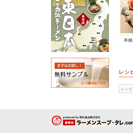
串鍋
レシ