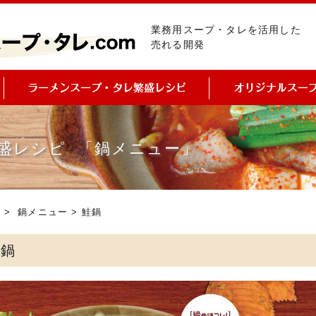
業務用スープ・タレを活用した
売れる開発
盛レシピ 「鍋メニュー」
ピ
>
鍋メニュー
> 鮭鍋
鮭鍋