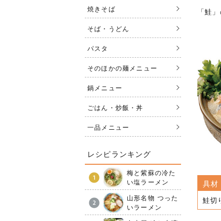
焼きそば
「鮭」
そば・うどん
パスタ
そのほかの麺メニュー
鍋メニュー
ごはん・炒飯・丼
一品メニュー
レシピランキング
梅と紫蘇の冷た
い塩ラーメン
具材
山形名物 つった
鮭切
いラーメン