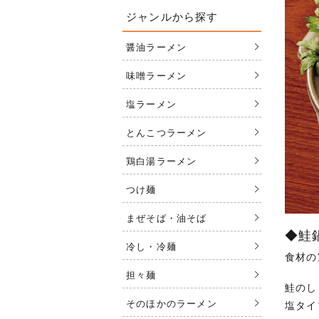
ジャンルから探す
醤油ラーメン
味噌ラーメン
塩ラーメン
とんこつラーメン
鶏白湯ラーメン
つけ麺
まぜそば・油そば
◆鮭
冷し・冷麺
食材の
担々麺
鮭のし
そのほかのラーメン
塩タイ