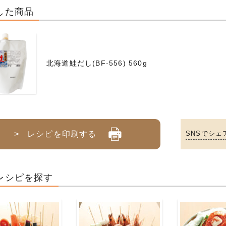
した商品
北海道鮭だし(BF-556) 560g
> レシピを印刷する
SNSでシェ
レシピを探す