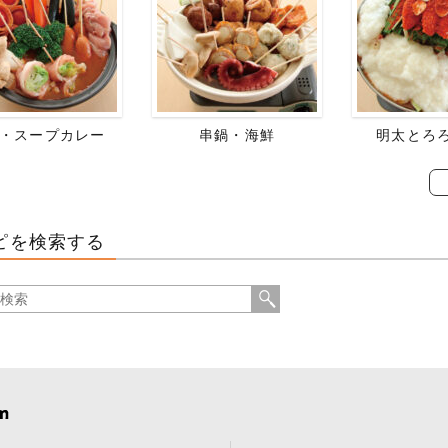
・スープカレー
串鍋・海鮮
明太とろ
ピを検索する