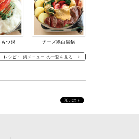
ろもつ鍋
チーズ鶏白湯鍋
レシピ： 鍋メニュー の一覧を見る