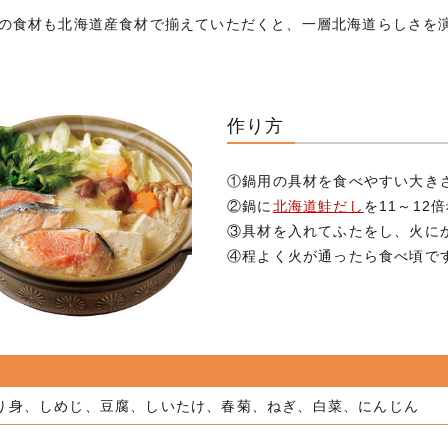
の食材も北海道産食材で揃えていただくと、一層北海道らしさを
作り方
①鍋用の具材を食べやすい大き
②鍋に
北海道鮭だし
を11～1
③具材を入れてふたをし、火に
④程よく火が通ったら食べ頃で
り身、しめじ、豆腐、しいたけ、春菊、ねぎ、白菜、にんじん