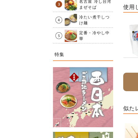
名古屋 冷し台湾
使用
まぜそば
冷たい煮干しつ
け麺
定番・冷やし中
華
特集
似た