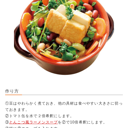
作り方
①豆はやわらかく煮ておき、他の具材は食べやすい大きさに切っ
ておきます。
②トマト缶を水で２倍希釈にします。
③
とんこつ風ラーメンスープ
を②で10倍希釈にします。