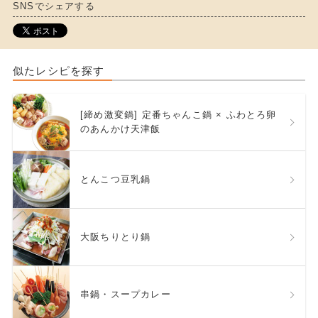
SNSでシェアする
似たレシピを探す
[締め激変鍋] 定番ちゃんこ鍋 × ふわとろ卵
のあんかけ天津飯
とんこつ豆乳鍋
大阪ちりとり鍋
串鍋・スープカレー