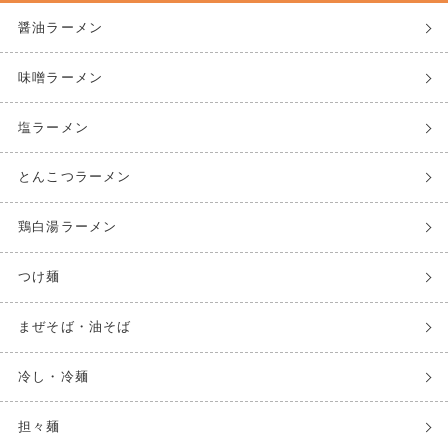
醤油ラーメン
味噌ラーメン
塩ラーメン
とんこつラーメン
鶏白湯ラーメン
つけ麺
まぜそば・油そば
冷し・冷麺
担々麺