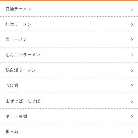
醤油ラーメン
味噌ラーメン
塩ラーメン
とんこつラーメン
鶏白湯ラーメン
つけ麺
まぜそば・油そば
冷し・冷麺
担々麺