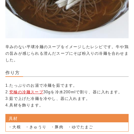
辛みのない平壌冷麺のスープをイメージしたレシピです。牛や鶏
の旨みが感じられる澄んだスープにそば粉入りの冷麺を合わせま
した。
作り方
1.たっぷりのお湯で冷麺を茹でます。
2.
究極の冷麺スープ
30gを冷水200mlで割り、器に入れます。
3.茹で上げた冷麺を冷やし、器に入れます。
4.具材を飾ります。
具材
・大根 ・きゅうり ・豚肉 ・ゆでたまご