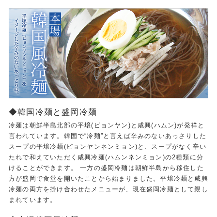
◆韓国冷麺と盛岡冷麺
冷麺は朝鮮半島北部の平壌(ピョンヤン)と咸興(ハムン)が発祥と
言われています。韓国で“冷麺”と言えば辛みのないあっさりした
スープの平壌冷麺(ピョンヤンネンミョン)と、スープがなく辛い
たれで和えていただく咸興冷麺(ハムンネンミョン)の2種類に分
けることができます。 一方の盛岡冷麺は朝鮮半島から移住した
方が盛岡で食堂を開いたことから始まりました。平壌冷麺と咸興
冷麺の両方を掛け合わせたメニューが、現在盛岡冷麺として親し
まれています。