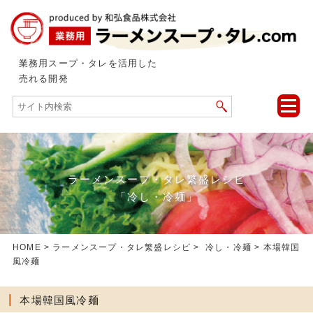
業務用スープ・タレを活用した
売れる開発
toggle
naviga
ラーメンスープ・タレ繁盛レシピ
「冷し・冷麺」
HOME
>
ラーメンスープ・タレ繁盛レシピ
>
冷し・冷麺
> 本場韓国
風冷麺
本場韓国風冷麺