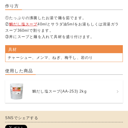
作り方
①たっぷりの沸騰したお湯で麺を茹でます。
②
鯛だし塩スープ
40mlとサラダ油5mlをお湯もしくは清湯ガラ
スープ360mlで割ります。
③丼にスープと麺を入れて具材を盛り付けます。
具材
チャーシュー、メンマ、ねぎ、梅干し、岩のり
使用した商品
鯛だし塩スープ(AA-253) 2kg
SNSでシェアする