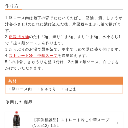
作り方
1.豚ロース肉は包丁の背でたたいてのばし、醤油、酒、しょうが
汁各小さじ1のたれに漬け込んだ後、片栗粉をまぶし油で揚げま
す。
2.
正宗担々麺
のたれ20g、練りごま5g、すりごま5g、水小さじ1
で「担々麺ソース」を作ります。
3.たっぷりのお湯で麺を茹で、冷水でしめて器に盛り付けます。
4.
ストレート冷し中華スープ
を適量加えます。
5.1の排骨、きゅうりを盛り付け、2の担々麺ソース、白ごまを
かけていただきます。
具材
・豚ロース肉 ・きゅうり ・白ごま
使用した商品
【事前相談品】ストレート冷し中華スープ
(No.512) 1.8L