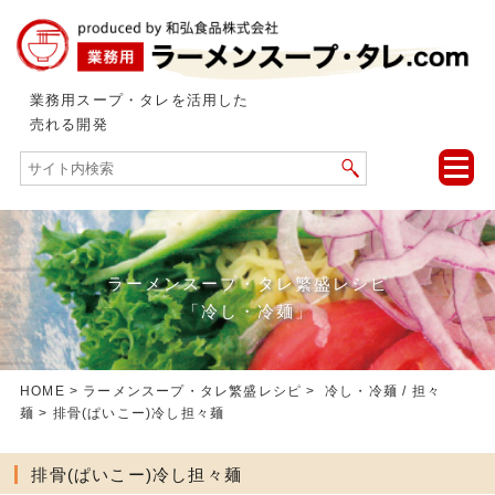
業務用スープ・タレを活用した
売れる開発
toggle
naviga
ラーメンスープ・タレ繁盛レシピ
「冷し・冷麺」
HOME
>
ラーメンスープ・タレ繁盛レシピ
>
冷し・冷麺
/
担々
麺
> 排骨(ぱいこー)冷し担々麺
排骨(ぱいこー)冷し担々麺