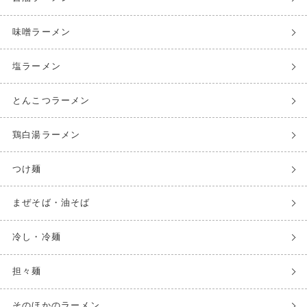
味噌ラーメン
塩ラーメン
とんこつラーメン
鶏白湯ラーメン
つけ麺
まぜそば・油そば
冷し・冷麺
担々麺
そのほかのラーメン