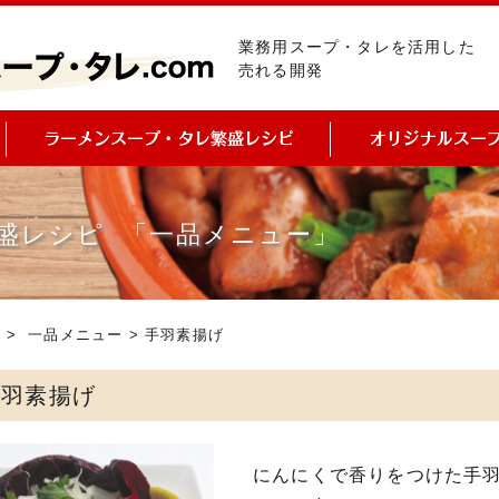
業務用スープ・タレを活用した
売れる開発
盛レシピ 「一品メニュー」
ピ
>
一品メニュー
> 手羽素揚げ
手羽素揚げ
にんにくで香りをつけた手