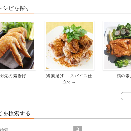
レシピを探す
羽先の素揚げ
鶏素揚げ ～スパイス仕
鶏の素
立て～
ピを検索する