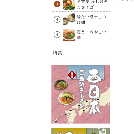
名古屋 冷し台湾
まぜそば
冷たい煮干しつ
け麺
定番・冷やし中
華
特集