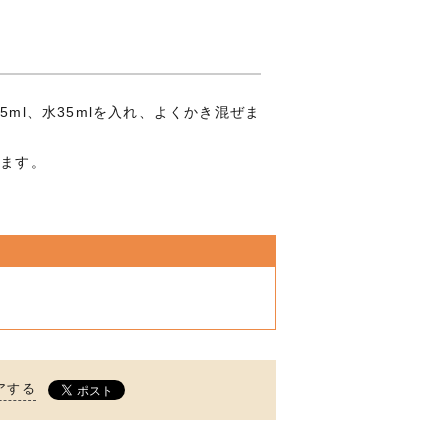
35ml、水35mlを入れ、よくかき混ぜま
みます。
アする