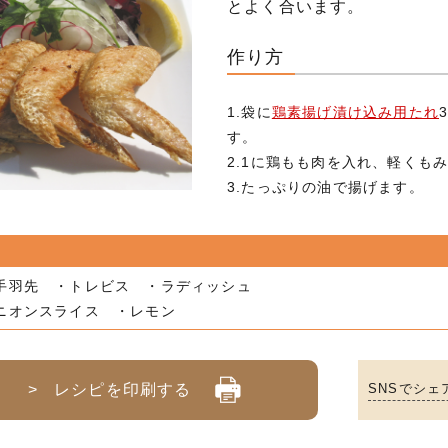
とよく合います。
作り方
1.袋に
鶏素揚げ漬け込み用たれ
す。
2.1に鶏もも肉を入れ、軽くも
3.たっぷりの油で揚げます。
手羽先 ・トレビス ・ラディッシュ
ニオンスライス ・レモン
> レシピを印刷する
SNSでシェ