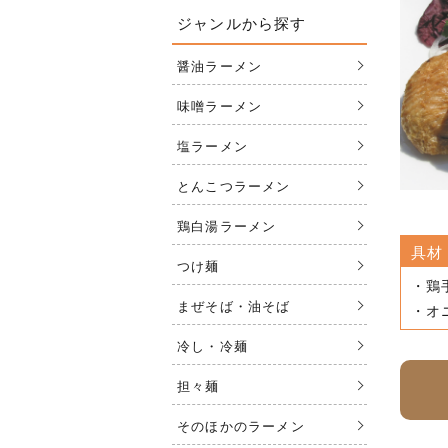
ジャンルから探す
醤油ラーメン
味噌ラーメン
塩ラーメン
とんこつラーメン
鶏白湯ラーメン
具材
つけ麺
・鶏
まぜそば・油そば
・オ
冷し・冷麺
担々麺
そのほかのラーメン