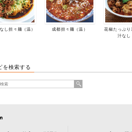
なし担々麺（温）
成都担々麺（温）
花椒たっぷり
汁なし
ピを検索する