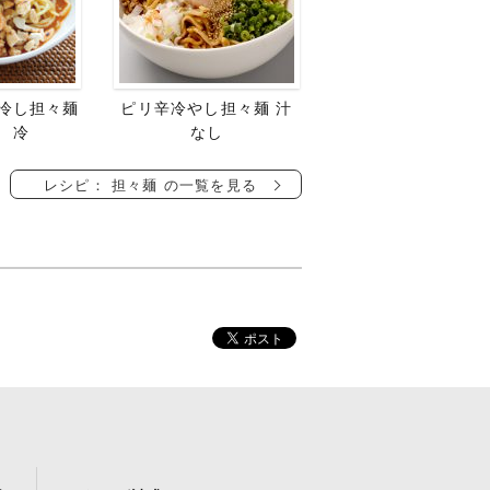
冷し担々麺
ピリ辛冷やし担々麺 汁
 冷
なし
レシピ： 担々麺 の一覧を見る