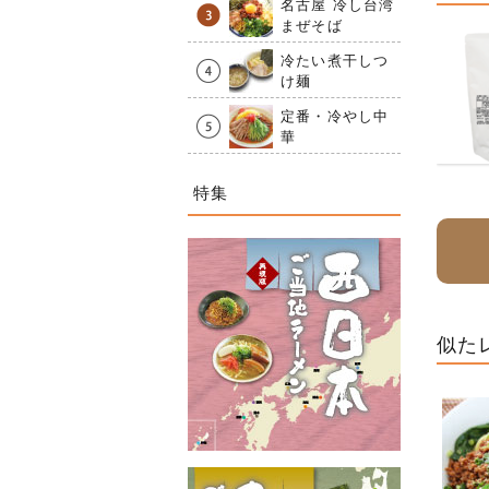
名古屋 冷し台湾
まぜそば
冷たい煮干しつ
け麺
定番・冷やし中
華
特集
似た