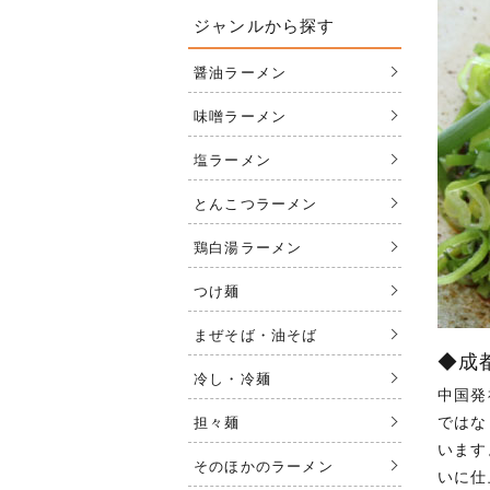
ジャンルから探す
醤油ラーメン
味噌ラーメン
塩ラーメン
とんこつラーメン
鶏白湯ラーメン
つけ麺
まぜそば・油そば
◆成
冷し・冷麺
中国発
ではな
担々麺
います
そのほかのラーメン
いに仕