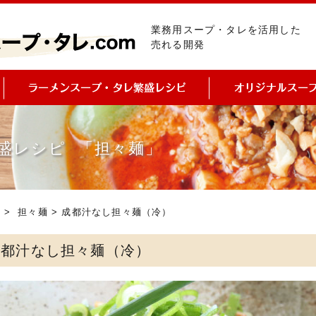
業務用スープ・タレを活用した
売れる開発
盛レシピ 「担々麺」
ピ
>
担々麺
> 成都汁なし担々麺（冷）
成都汁なし担々麺（冷）