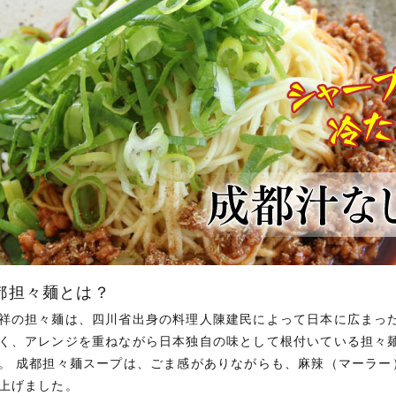
都担々麺とは？
祥の担々麺は、四川省出身の料理人陳建民によって日本に広まった
く、アレンジを重ねながら日本独自の味として根付いている担々
。 成都担々麺スープは、ごま感がありながらも、麻辣（マーラー
上げました。