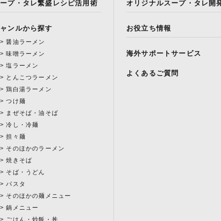
スープ・タレ繁盛レシピ活用術
オリジナルスープ・タレ開
ジャンルから探す
お役立ち情報
醤油ラーメン
海外サポートサービス
味噌ラーメン
塩ラーメン
よくあるご質問
とんこつラーメン
鶏白湯ラーメン
つけ麺
まぜそば・油そば
冷し・冷麺
担々麺
そのほかのラーメン
焼きそば
そば・うどん
パスタ
そのほかの麺メニュー
鍋メニュー
ごはん・炒飯・丼