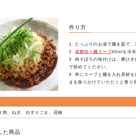
作り方
1. たっぷりのお湯で麺を茹で
2.
成都担々麺スープ
60mlを冷
3. 肉そぼろの味付けは、豚ひき
で炒めてください。
4. 丼にスープと麺を入れ具材
まを振りかけていただくと香り
き肉、ねぎ、白すりごま、花椒
した商品