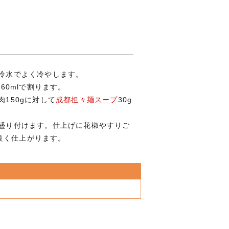
、冷水でよく冷やします。
水60mlで割ります。
肉150gに対して
成都担々麺スープ
30g
を盛り付けます。仕上げに花椒やすりご
良く仕上がります。