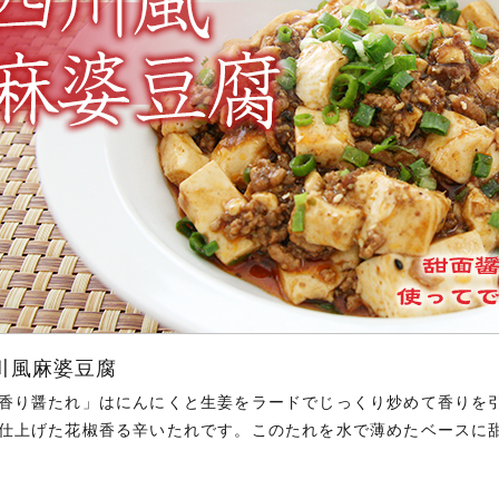
川風麻婆豆腐
香り醤たれ」はにんにくと生姜をラードでじっくり炒めて香りを
仕上げた花椒香る辛いたれです。このたれを水で薄めたベースに