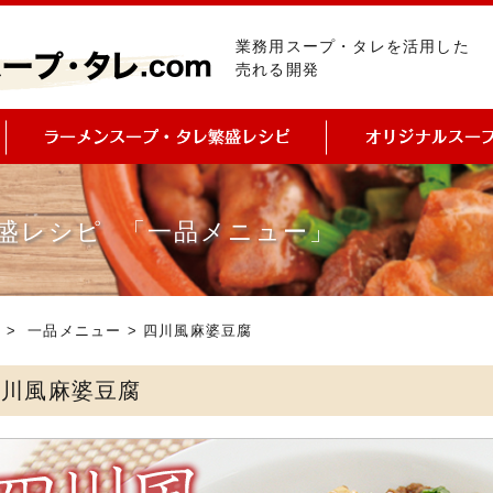
業務用スープ・タレを活用した
売れる開発
盛レシピ 「一品メニュー」
ピ
>
一品メニュー
> 四川風麻婆豆腐
四川風麻婆豆腐