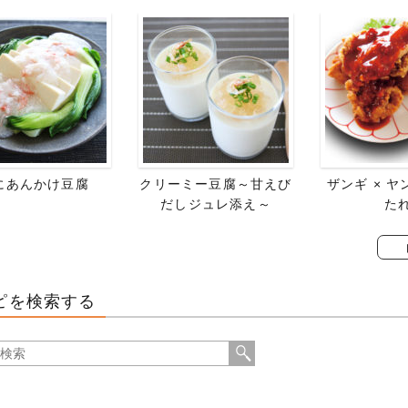
にあんかけ豆腐
クリーミー豆腐～甘えび
ザンギ × 
だしジュレ添え～
た
ピを検索する