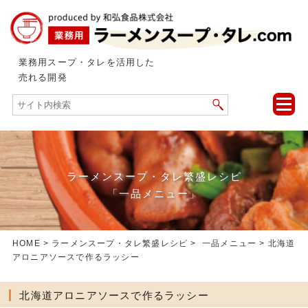
業務用スープ・タレを活用した
売れる開発
toggle
naviga
ラーメンスープ・タレ繁盛レシピ
「一品メニュー」
HOME
>
ラーメンスープ・タレ繁盛レシピ
>
一品メニュー
> 北海道
アロニアソースで作るラッシー
北海道アロニアソースで作るラッシー