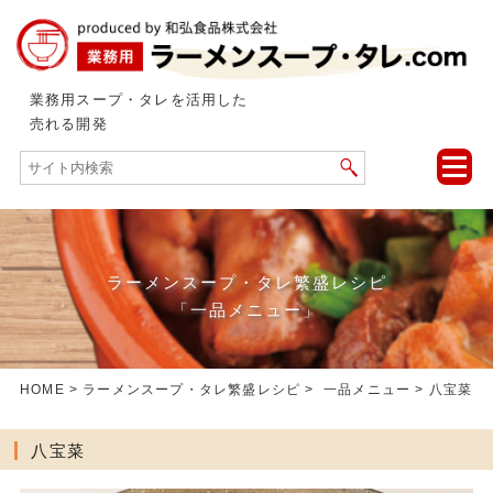
業務用スープ・タレを活用した
売れる開発
toggle
naviga
ラーメンスープ・タレ繁盛レシピ
「一品メニュー」
HOME
>
ラーメンスープ・タレ繁盛レシピ
>
一品メニュー
> 八宝菜
八宝菜