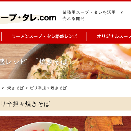
業務用スープ・タレを活用した
売れる開発
盛レシピ 「焼きそば」
ピ
>
焼きそば
> ピリ辛担々焼きそば
ピリ辛担々焼きそば