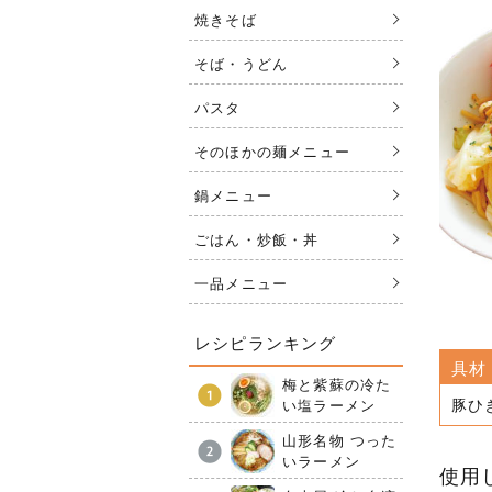
焼きそば
そば・うどん
パスタ
そのほかの麺メニュー
鍋メニュー
ごはん・炒飯・丼
一品メニュー
レシピランキング
具材
梅と紫蘇の冷た
豚ひ
い塩ラーメン
山形名物 つった
いラーメン
使用