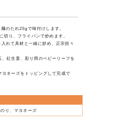
々麺のたれ25gで味付けします。
さに切り、フライパンで炒めます。
）を入れて具材と一緒に炒め、正宗担々
玉、紅生姜、彩り用のベビーリーフを
マヨネーズをトッピングして完成で
青のり、マヨネーズ