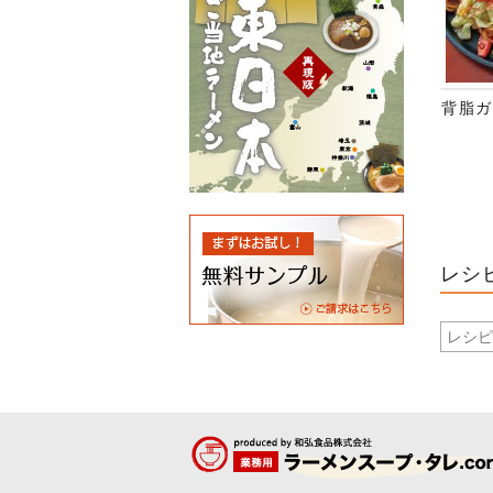
背脂ガ
レシ