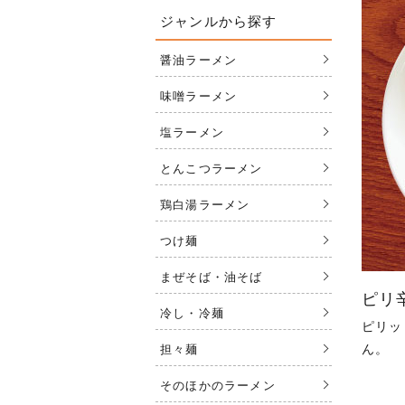
ジャンルから探す
醤油ラーメン
味噌ラーメン
塩ラーメン
とんこつラーメン
鶏白湯ラーメン
つけ麺
まぜそば・油そば
ピリ
冷し・冷麺
ピリッ
ん。
担々麺
そのほかのラーメン