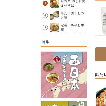
名古屋 冷し台湾
まぜそば
冷たい煮干しつ
け麺
定番・冷やし中
華
特集
似た