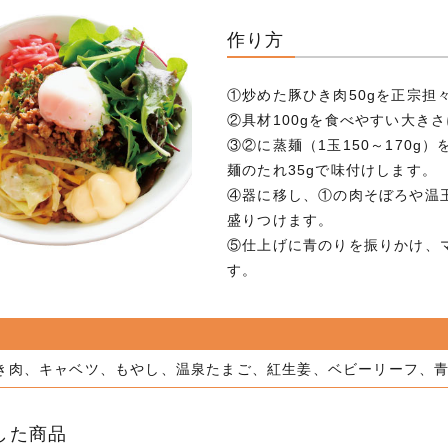
作り方
①炒めた豚ひき肉50gを正宗担
②具材100gを食べやすい大き
③②に蒸麺（1玉150～170g
麺のたれ35gで味付けします。
④器に移し、①の肉そぼろや温
盛りつけます。
⑤仕上げに青のりを振りかけ、
す。
き肉、キャベツ、もやし、温泉たまご、紅生姜、ベビーリーフ、
した商品