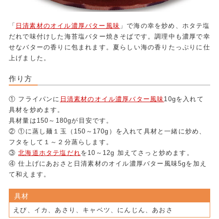
「
日清素材のオイル濃厚バター風味
」で海の幸を炒め、ホタテ塩
だれで味付けした海苔塩バター焼きそばです。調理中も濃厚で幸
せなバターの香りに包まれます。夏らしい海の香りたっぷりに仕
上げました。
作り方
① フライパンに
日清素材のオイル濃厚バター風味
10gを入れて
具材を炒めます。
具材量は150～180gが目安です。
② ①に蒸し麺１玉（150～170g）を入れて具材と一緒に炒め、
フタをして１～２分蒸らします。
③
北海道ホタテ塩だれ
を10～12g 加えてさっと炒めます。
④ 仕上げにあおさと日清素材のオイル濃厚バター風味5gを加え
て和えます。
具材
えび、イカ、あさり、キャベツ、にんじん、あおさ