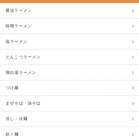
醤油ラーメン
味噌ラーメン
塩ラーメン
とんこつラーメン
鶏白湯ラーメン
つけ麺
まぜそば・油そば
冷し・冷麺
担々麺