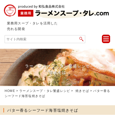
業務用スープ・タレを活用した
売れる開発
toggle
naviga
ラーメンスープ・タレ繁盛レシピ
「焼きそば」
HOME
>
ラーメンスープ・タレ繁盛レシピ
>
焼きそば
> バター香る
シーフード海苔塩焼きそば
バター香るシーフード海苔塩焼きそば