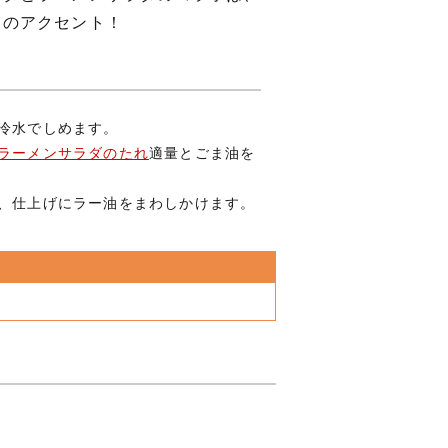
高のアクセント！
、冷水でしめます。
ラーメンサラダのたれ
適量とごま油を
け、仕上げにラー油をまわしかけます。
油