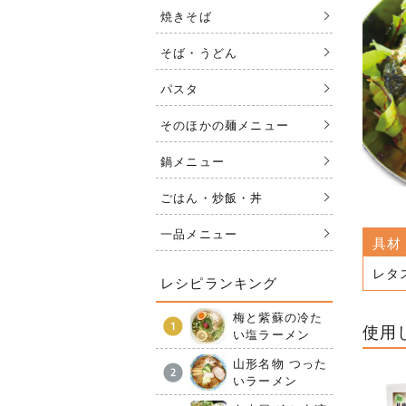
焼きそば
そば・うどん
パスタ
そのほかの麺メニュー
鍋メニュー
ごはん・炒飯・丼
一品メニュー
具材
レタ
レシピランキング
梅と紫蘇の冷た
使用
い塩ラーメン
山形名物 つった
いラーメン