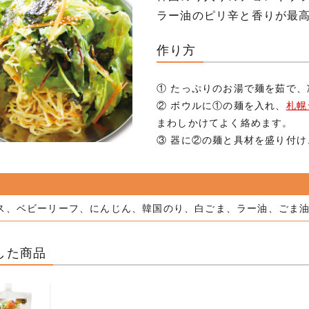
ラー油のピリ辛と香りが最
作り方
① たっぷりのお湯で麺を茹で
② ボウルに①の麺を入れ、
札幌
まわしかけてよく絡めます。
③ 器に②の麺と具材を盛り付
ス、ベビーリーフ、にんじん、韓国のり、白ごま、ラー油、ごま
した商品