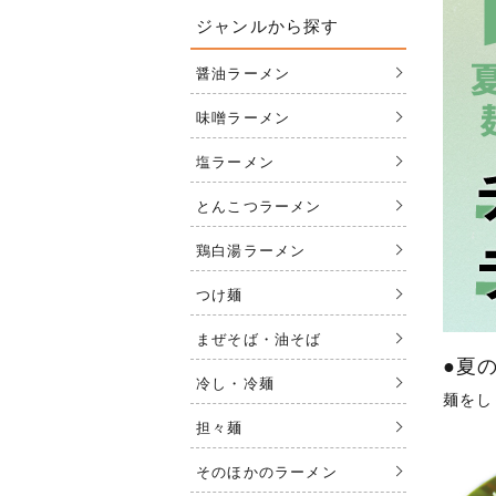
ジャンルから探す
醤油ラーメン
味噌ラーメン
塩ラーメン
とんこつラーメン
鶏白湯ラーメン
つけ麺
まぜそば・油そば
●夏
冷し・冷麺
麺をし
担々麺
そのほかのラーメン