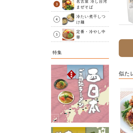
名古屋 冷し台湾
まぜそば
冷たい煮干しつ
け麺
定番・冷やし中
華
特集
似た