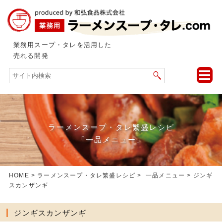
業務用スープ・タレを活用した
売れる開発
toggle
naviga
ラーメンスープ・タレ繁盛レシピ
「一品メニュー」
HOME
>
ラーメンスープ・タレ繁盛レシピ
>
一品メニュー
> ジンギ
スカンザンギ
ジンギスカンザンギ