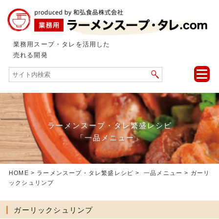
業務用スープ・タレを活用した
売れる開発
toggle
naviga
ラーメンスープ・タレ繁盛レシピ
「一品メニュー」
HOME
>
ラーメンスープ・タレ繁盛レシピ
>
一品メニュー
> ガーリ
ックシュリンプ
ガーリックシュリンプ