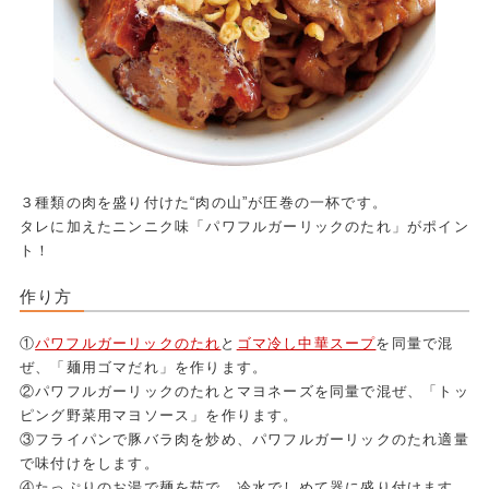
３種類の肉を盛り付けた“肉の山”が圧巻の一杯です。
タレに加えたニンニク味「パワフルガーリックのたれ」がポイン
ト！
作り方
①
パワフルガーリックのたれ
と
ゴマ冷し中華スープ
を同量で混
ぜ、「麺用ゴマだれ」を作ります。
②パワフルガーリックのたれとマヨネーズを同量で混ぜ、「トッ
ピング野菜用マヨソース」を作ります。
③フライパンで豚バラ肉を炒め、パワフルガーリックのたれ適量
で味付けをします。
④たっぷりのお湯で麺を茹で、冷水でしめて器に盛り付けます。