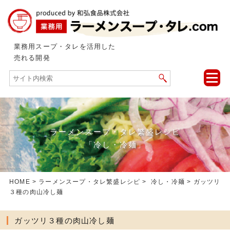
業務用スープ・タレを活用した
売れる開発
toggle
naviga
ラーメンスープ・タレ繁盛レシピ
「冷し・冷麺」
HOME
>
ラーメンスープ・タレ繁盛レシピ
>
冷し・冷麺
> ガッツリ
３種の肉山冷し麺
ガッツリ３種の肉山冷し麺