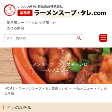
業務用スープ・タレを活用した
売れる開発
toggle
naviga
ラーメンスープ・タレ繁盛レシピ
「一品メニュー」
HOME
>
ラーメンスープ・タレ繁盛レシピ
>
一品メニュー
> イカの
塩辛風
イカの塩辛風