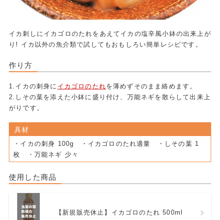
イカ刺しにイカゴロのたれをあえてイカの塩辛風小鉢の出来上が
り! イカ以外の魚介類で試してもおもしろい簡単レシピです。
作り方
1.イカの刺身に
イカゴロのたれ
を薄めずそのまま絡めます。
2.しその葉を添えた小鉢に盛り付け、万能ネギを散らして出来上
がりです。
具材
・イカの刺身 100g ・イカゴロのたれ適量 ・しその葉 1
枚 ・万能ネギ 少々
使用した商品
【新規販売休止】イカゴロのたれ 500ml