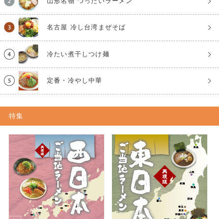
山形名物 つったいラーメン
名古屋 冷し台湾まぜそば
冷たい煮干しつけ麺
定番・冷やし中華
特集