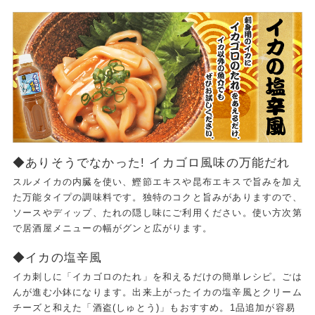
◆ありそうでなかった! イカゴロ風味の万能だれ
スルメイカの内臓を使い、鰹節エキスや昆布エキスで旨みを加え
た万能タイプの調味料です。独特のコクと旨みがありますので、
ソースやディップ、たれの隠し味にご利用ください。使い方次第
で居酒屋メニューの幅がグンと広がります。
◆イカの塩辛風
イカ刺しに「イカゴロのたれ」を和えるだけの簡単レシピ。ごは
んが進む小鉢になります。出来上がったイカの塩辛風とクリーム
チーズと和えた「酒盗(しゅとう)」もおすすめ。1品追加が容易