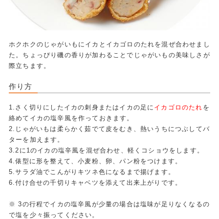
ホクホクのじゃがいもにイカとイカゴロのたれを混ぜ合わせまし
た。ちょっぴり磯の香りが加わることでじゃがいもの美味しさが
際立ちます。
作り方
1.さく切りにしたイカの刺身またはイカの足に
イカゴロのたれ
を
絡めてイカの塩辛風を作っておきます。
2.じゃがいもは柔らかく茹でて皮をむき、熱いうちにつぶしてバ
ターを加えます。
3.2に1のイカの塩辛風を混ぜ合わせ、軽くコショウをします。
4.俵型に形を整えて、小麦粉、卵、パン粉をつけます。
5.サラダ油でこんがりキツネ色になるまで揚げます。
6.付け合せの千切りキャベツを添えて出来上がりです。
※ 3の行程でイカの塩辛風が少量の場合は塩味が足りなくなるの
で塩を少々振ってください。