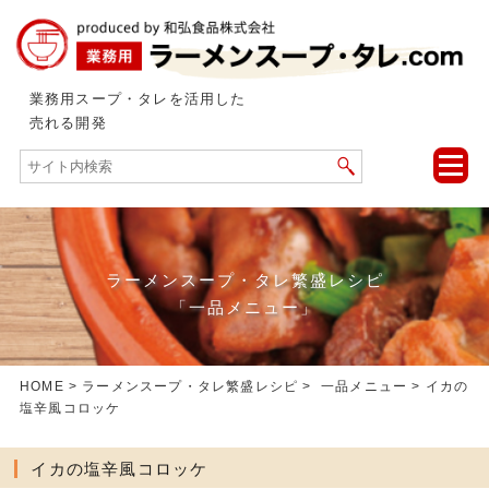
業務用スープ・タレを活用した
売れる開発
toggle
naviga
ラーメンスープ・タレ繁盛レシピ
「一品メニュー」
HOME
>
ラーメンスープ・タレ繁盛レシピ
>
一品メニュー
> イカの
塩辛風コロッケ
イカの塩辛風コロッケ