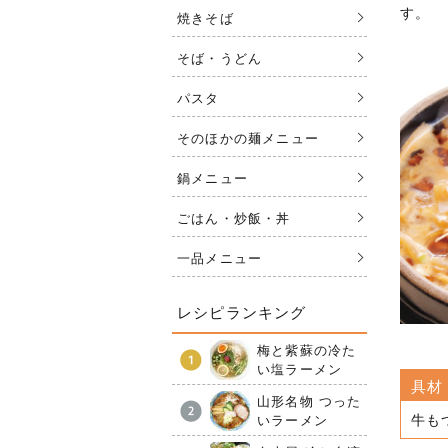
す。
焼きそば
そば・うどん
パスタ
そのほかの麺メニュー
鍋メニュー
ごはん・炒飯・丼
一品メニュー
レシピランキング
梅と紫蘇の冷た
い塩ラーメン
具材
山形名物 つった
牛も
いラーメン