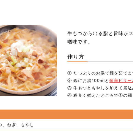
牛もつから出る脂と旨味が
噌味です。
作り方
① たっぷりのお湯で麺を茹でま
② 鍋にお湯400mlと
辛辛ビリー
③ 牛もつともやしを加えて煮込
④ 程良く煮えたところで①の
つ、ねぎ、もやし