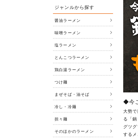
ジャンルから探す
醤油ラーメン
味噌ラーメン
塩ラーメン
とんこつラーメン
鶏白湯ラーメン
つけ麺
まぜそば・油そば
◆今
冷し・冷麺
大勢で
る「鍋
担々麺
グツグ
そのほかのラーメン
するメ