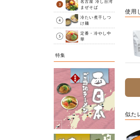
名古屋 冷し台湾
まぜそば
使用
冷たい煮干しつ
け麺
定番・冷やし中
華
特集
似た