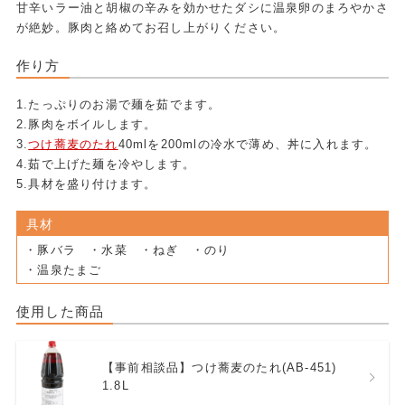
甘辛いラー油と胡椒の辛みを効かせたダシに温泉卵のまろやかさ
が絶妙。豚肉と絡めてお召し上がりください。
作り方
1.たっぷりのお湯で麺を茹でます。
2.豚肉をボイルします。
3.
つけ蕎麦のたれ
40mlを200mlの冷水で薄め、丼に入れます。
4.茹で上げた麺を冷やします。
5.具材を盛り付けます。
具材
・豚バラ ・水菜 ・ねぎ ・のり
・温泉たまご
使用した商品
【事前相談品】つけ蕎麦のたれ(AB-451)
1.8L