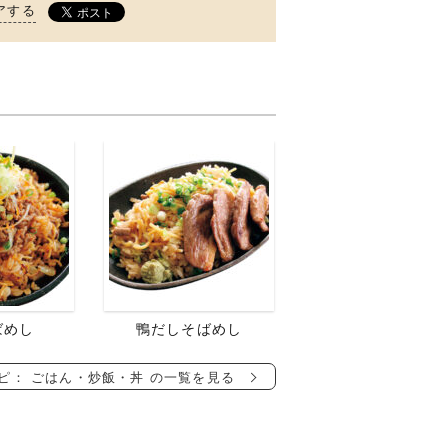
アする
ばめし
鴨だしそばめし
ピ： ごはん・炒飯・丼 の一覧を見る