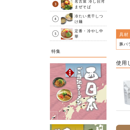
名古屋 冷し台湾
まぜそば
冷たい煮干しつ
け麺
定番・冷やし中
具材
華
豚バ
特集
使用