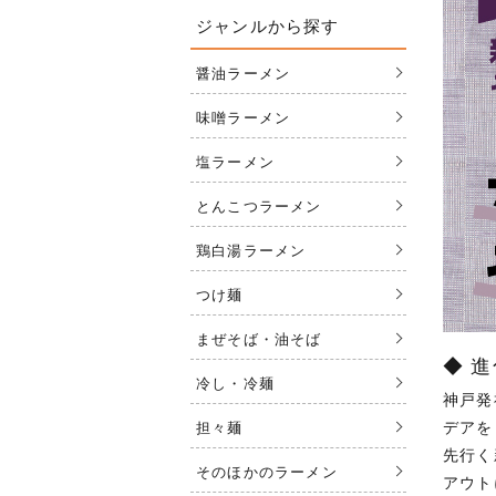
ジャンルから探す
醤油ラーメン
味噌ラーメン
塩ラーメン
とんこつラーメン
鶏白湯ラーメン
つけ麺
まぜそば・油そば
◆ 
冷し・冷麺
神戸発
デアを
担々麺
先行く
そのほかのラーメン
アウト