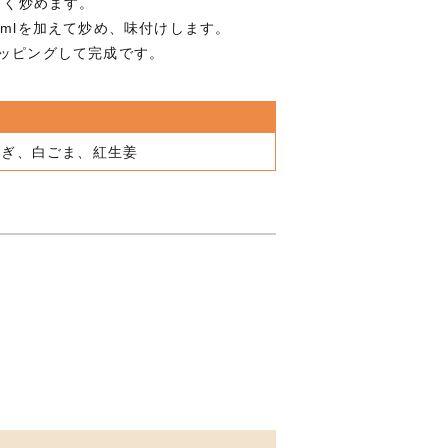
よく炒めます。
0mlを加えて炒め、味付けします。
トッピングして完成です。
ねぎ、白ごま、紅生姜