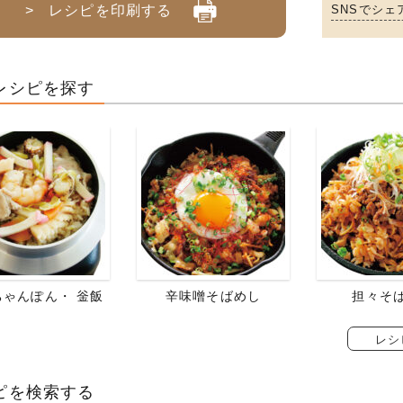
> レシピを印刷する
SNSでシェ
レシピを探す
ちゃんぽん・ 釡飯
辛味噌そばめし
担々そ
レシ
ピを検索する