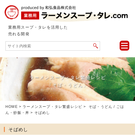
業務用スープ・タレを活用した
売れる開発
toggle
naviga
ラーメンスープ・タレ繁盛レシピ
「そば・うどん」
HOME
>
ラーメンスープ・タレ繁盛レシピ
>
そば・うどん
/
ごは
ん・炒飯・丼
> そばめし
そばめし