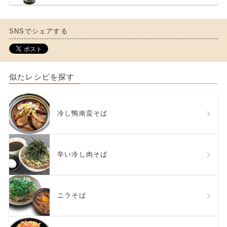
SNSでシェアする
似たレシピを探す
冷し鴨南蛮そば
辛い冷し肉そば
ニラそば