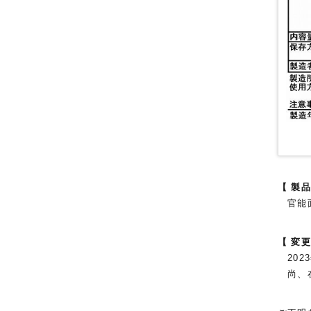
【 製
官能面
【 変更
202
尚、在