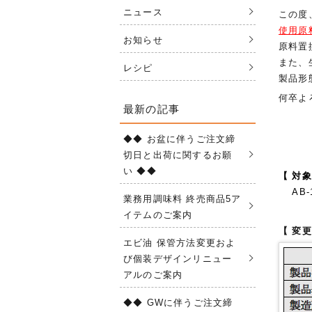
ニュース
この度
使用原
お知らせ
原料置
また、
レシピ
製品形
何卒よ
最新の記事
◆◆ お盆に伴うご注文締
切日と出荷に関するお願
い ◆◆
【 対象
AB-1
業務用調味料 終売商品5ア
イテムのご案内
【 変
エビ油 保管方法変更およ
び個装デザインリニュー
アルのご案内
◆◆ GWに伴うご注文締