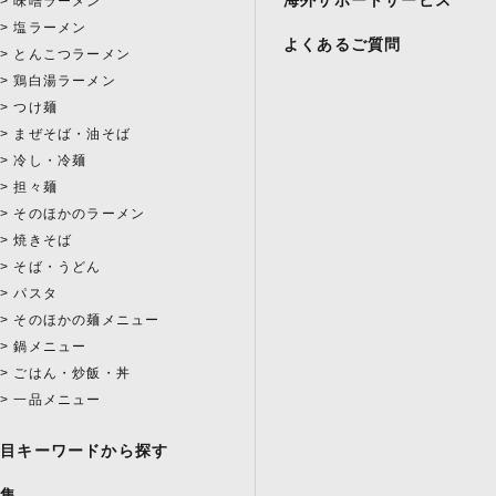
海外サポートサービス
味噌ラーメン
塩ラーメン
よくあるご質問
とんこつラーメン
鶏白湯ラーメン
つけ麺
まぜそば・油そば
冷し・冷麺
担々麺
そのほかのラーメン
焼きそば
そば・うどん
パスタ
そのほかの麺メニュー
鍋メニュー
ごはん・炒飯・丼
一品メニュー
注目キーワードから探す
特集